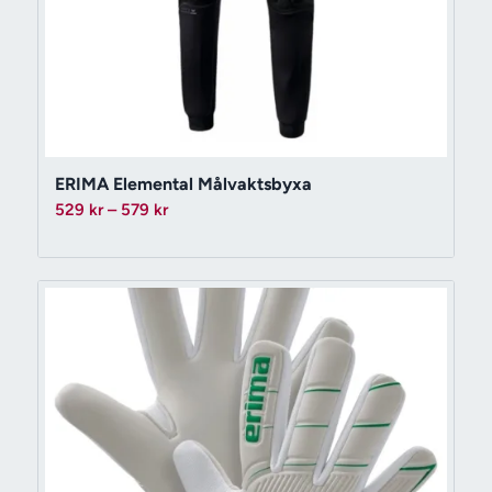
ERIMA Elemental Målvaktsbyxa
Prisintervall:
529
kr
–
579
kr
529 kr
till
579 kr