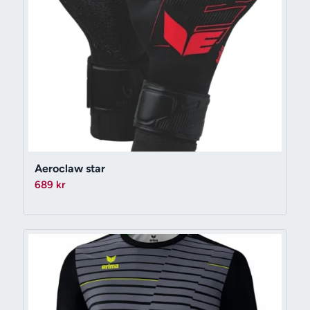
Aeroclaw star
689
kr