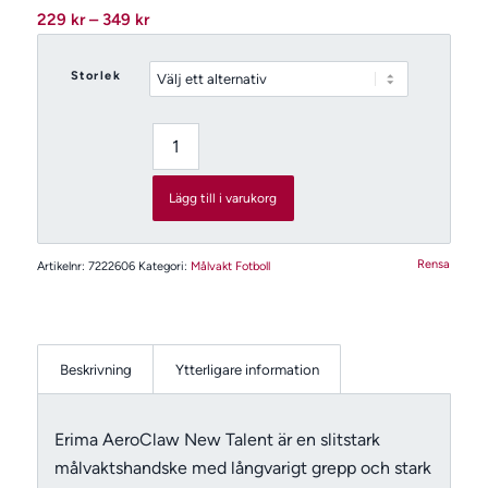
Prisintervall:
229
kr
–
349
kr
229 kr
till
Storlek
349 kr
Lägg till i varukorg
Rensa
Artikelnr:
7222606
Kategori:
Målvakt Fotboll
Beskrivning
Ytterligare information
Erima AeroClaw New Talent är en slitstark
målvaktshandske med långvarigt grepp och stark