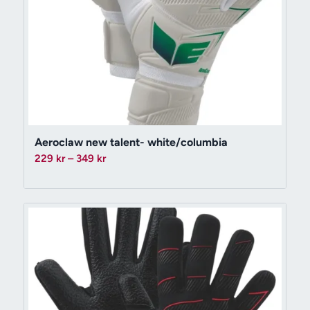
Aeroclaw new talent- white/columbia
Prisintervall:
229
kr
–
349
kr
229 kr
till
349 kr