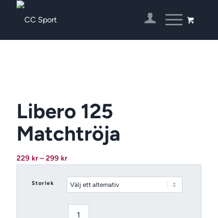
Libero 125
Matchtröja
Prisintervall:
229
kr
–
299
kr
229 kr
till
Storlek
299 kr