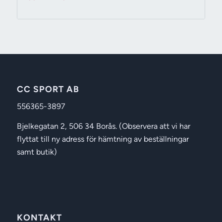
199 kr
till
229 kr
CC SPORT AB
556365-3897
Bjelkegatan 2, 506 34 Borås. (Observera att vi har
flyttat till ny adress för hämtning av beställningar
samt butik)
KONTAKT