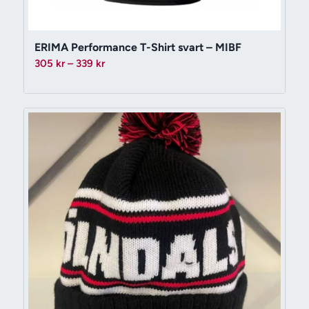
ERIMA Performance T-Shirt svart – MIBF
Prisintervall:
305
kr
–
339
kr
305 kr
till
339 kr