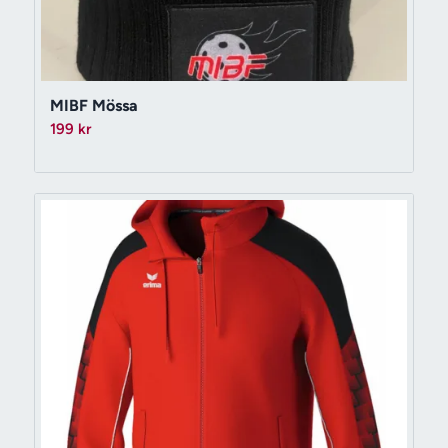
MIBF Mössa
199
kr