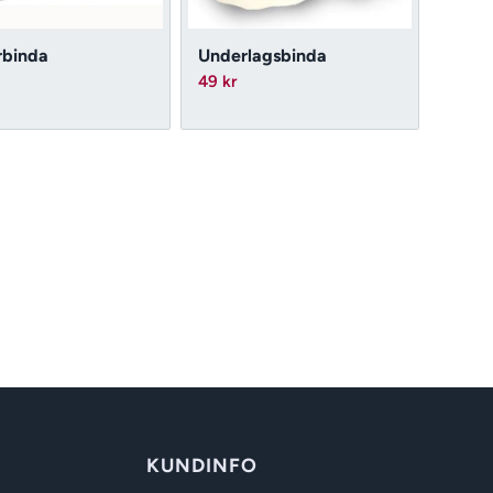
rbinda
Underlagsbinda
49
kr
KUNDINFO