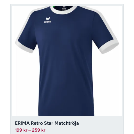
259 kr
ERIMA Retro Star Matchtröja
Prisintervall:
199
kr
–
259
kr