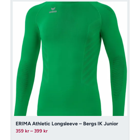
499 kr
ERIMA Athletic Longsleeve – Bergs IK Junior
Prisintervall:
359
kr
–
399
kr
359 kr