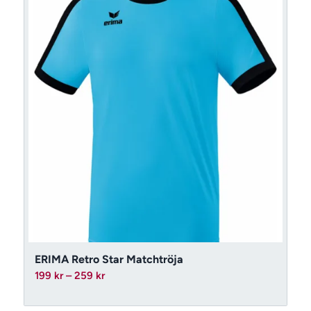
ERIMA Retro Star Matchtröja
Prisintervall:
199
kr
–
259
kr
199 kr
till