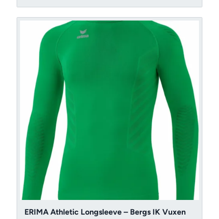
till
399 kr
ERIMA Athletic Longsleeve – Bergs IK Vuxen