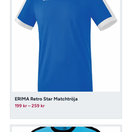
ERIMA Retro Star Matchtröja
Prisintervall:
199
kr
–
259
kr
199 kr
till
259 kr