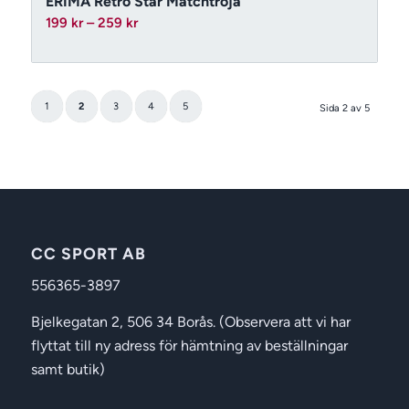
ERIMA Retro Star Matchtröja
Prisintervall:
199
kr
–
259
kr
199 kr
till
259 kr
1
2
3
4
5
Sida 2 av 5
CC SPORT AB
556365-3897
Bjelkegatan 2, 506 34 Borås. (Observera att vi har
flyttat till ny adress för hämtning av beställningar
samt butik)