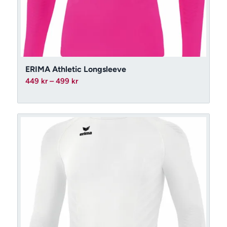
ERIMA Athletic Longsleeve
Prisintervall:
449
kr
–
499
kr
449 kr
till
499 kr