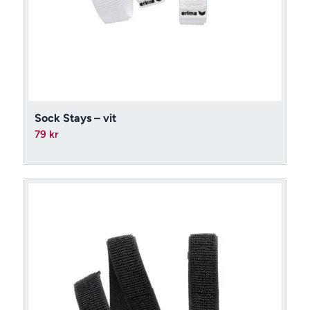
Sock Stays – vit
79
kr