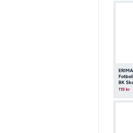
ERIMA
Fotbol
BK Sko
119
kr