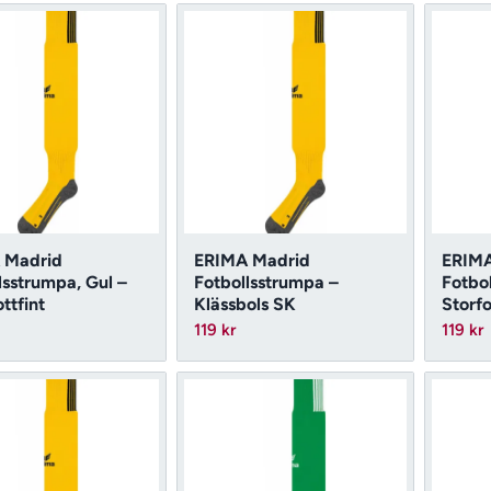
 Madrid
ERIMA Madrid
ERIMA
lsstrumpa, Gul –
Fotbollsstrumpa –
Fotbo
ttfint
Klässbols SK
Storfo
119
kr
119
kr