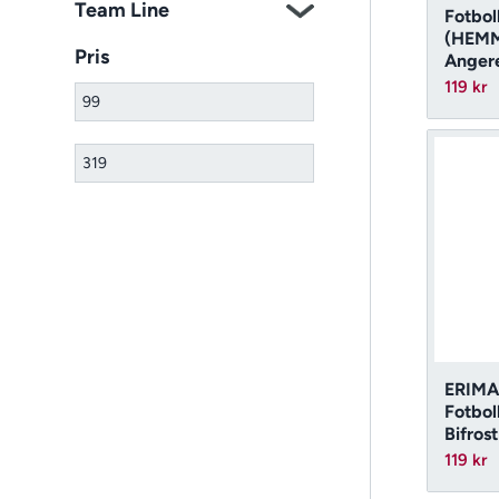
Team Line
Fotbol
(HEM
Pris
Anger
119
kr
ERIMA
Fotbol
Bifrost
119
kr