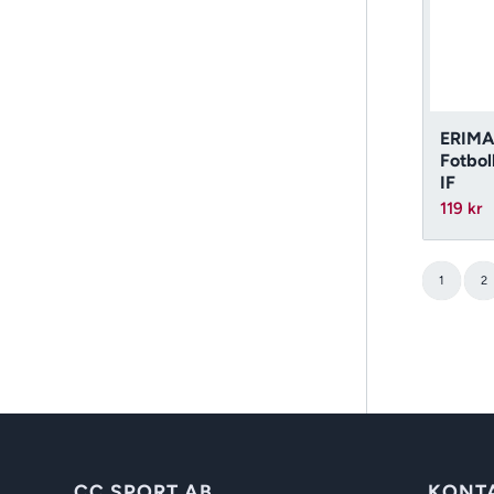
ERIMA
Fotbol
IF
119
kr
1
2
CC SPORT AB
KONT