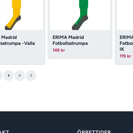
 Madrid
ERIMA Madrid
ERIMA
lsstrumpa -Valla
Fotbollsstrumpa
Fotbo
IK
149
kr
119
kr
3
4
5
AKT
ÖPPETTIDER