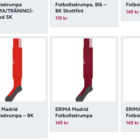
lsstrumpa
Fotbollsstrumpa, Blå –
Fotbo
MA/TRÄNING)-
BK Skottfint
149
kr
ed SK
119
kr
 Madrid
ERIMA Madrid
ERIMA
lsstrumpa – BK
Fotbollsstrumpa
Fotbo
149
kr
149
kr