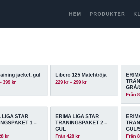
HEM
PRODUKTER
K
raining jacket, gul
Libero 125 Matchtröja
ERIM
TRÄN
Prisintervall:
Prisintervall:
–
399
kr
229
kr
–
299
kr
GRÅ/
349 kr
229 kr
Från
8
till
till
399 kr
299 kr
 LIGA STAR
ERIMA LIGA STAR
ERIM
INGSPAKET 1 –
TRÄNINGSPAKET 2 –
TRÄN
GUL
GUL/
28
kr
Från
428
kr
Från
8