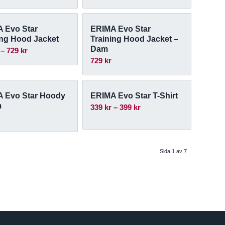
 Evo Star
ERIMA Evo Star
ing Hood Jacket
Training Hood Jacket –
Dam
Prisintervall:
–
729
kr
729
kr
679 kr
till
729 kr
 Evo Star Hoody
ERIMA Evo Star T-Shirt
m
Prisintervall:
339
kr
–
399
kr
339 kr
till
399 kr
Sida 1 av 7