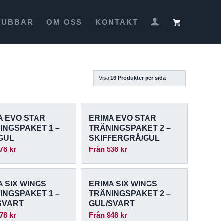
LUBBAR
OM OSS
KONTAKT
Visa
16 Produkter per sida
A EVO STAR
ERIMA EVO STAR
INGSPAKET 1 –
TRÄNINGSPAKET 2 –
GUL
SKIFFERGRÅ/GUL
78
kr
Från
538
kr
A SIX WINGS
ERIMA SIX WINGS
INGSPAKET 1 –
TRÄNINGSPAKET 2 –
SVART
GUL/SVART
78
kr
Från
948
kr