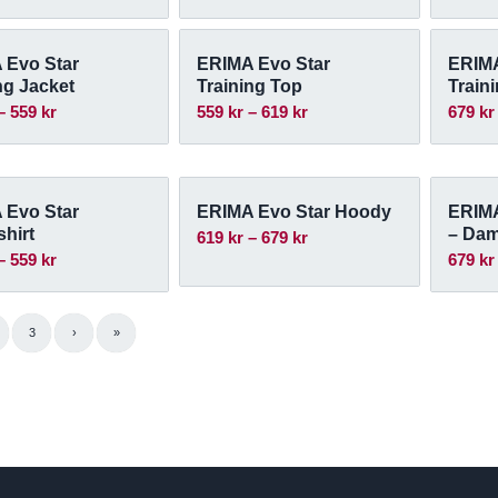
 Evo Star
ERIMA Evo Star
ERIMA
ng Jacket
Training Top
Train
Prisintervall:
Prisintervall:
–
559
kr
559
kr
–
619
kr
679
kr
499 kr
559 kr
till
till
559 kr
619 kr
 Evo Star
ERIMA Evo Star Hoody
ERIMA
hirt
– Da
Prisintervall:
619
kr
–
679
kr
Prisintervall:
–
559
kr
679
kr
619 kr
499 kr
till
till
679 kr
3
›
»
559 kr