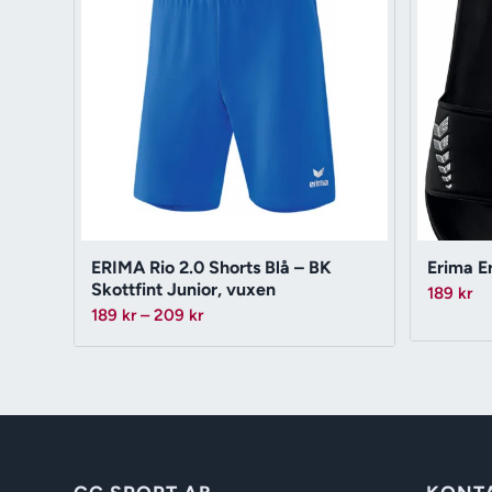
ERIMA Rio 2.0 Shorts Blå – BK
Erima Er
Skottfint Junior, vuxen
189
kr
Prisintervall:
189
kr
–
209
kr
189 kr
till
209 kr