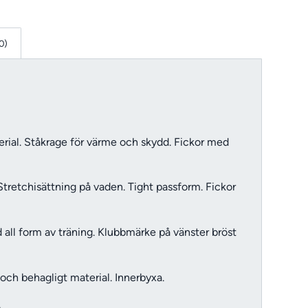
0)
terial. Ståkrage för värme och skydd. Fickor med
 Stretchisättning på vaden. Tight passform. Fickor
id all form av träning. Klubbmärke på vänster bröst
h behagligt material. Innerbyxa.
.