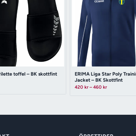
ilette toffel – BK skottfint
ERIMA Liga Star Poly Train
Jacket – BK Skottfint
Prisintervall:
420
kr
–
460
kr
420 kr
till
460 kr