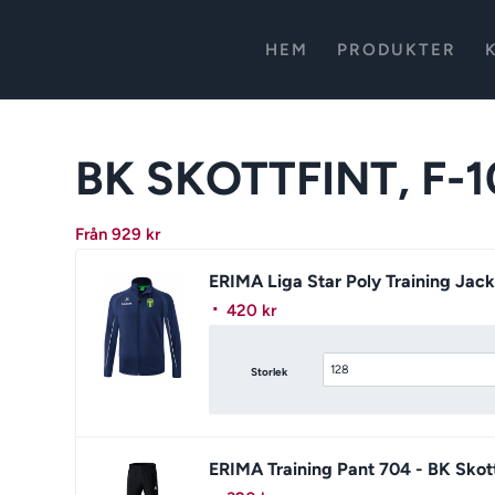
HEM
PRODUKTER
BK SKOTTFINT, F-
Från
929
kr
ERIMA Liga Star Poly Training Jack
420
kr
Storlek
ERIMA Training Pant 704 - BK Skott