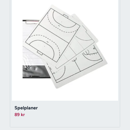
Spelplaner
89
kr