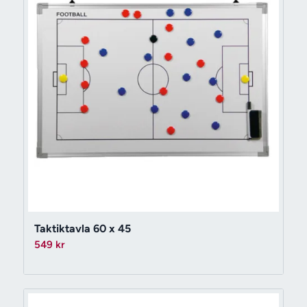
Taktiktavla 60 x 45
549
kr