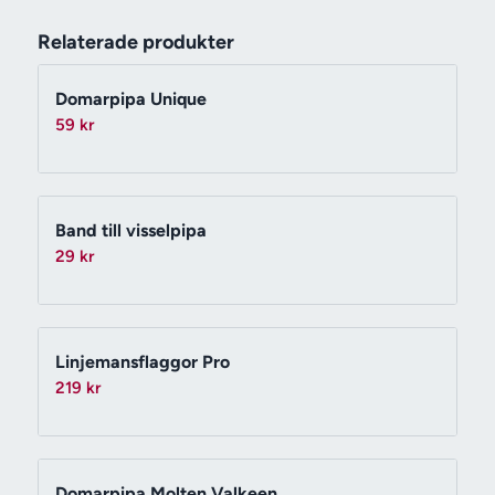
Relaterade produkter
Domarpipa Unique
59
kr
Band till visselpipa
29
kr
Linjemansflaggor Pro
219
kr
Domarpipa Molten Valkeen