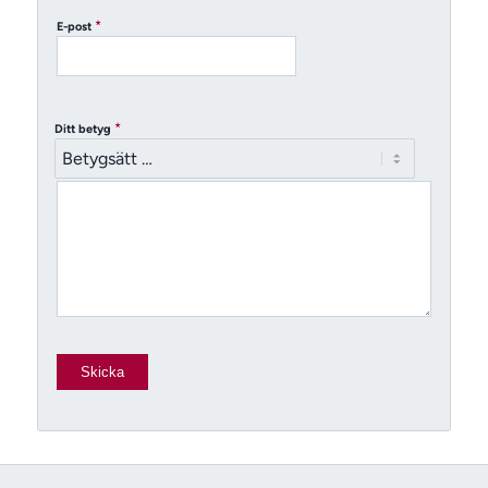
*
E-post
*
Ditt betyg