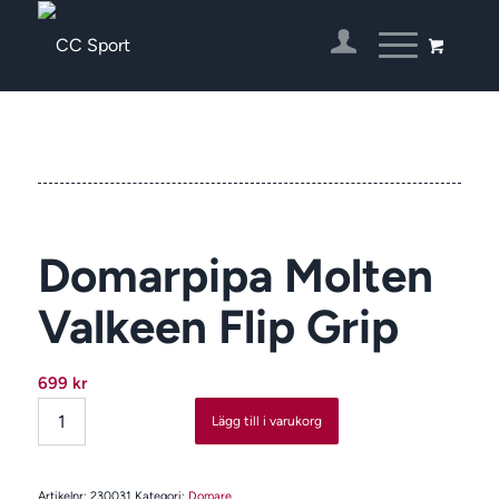
Domarpipa Molten
Valkeen Flip Grip
699
kr
Lägg till i varukorg
Artikelnr:
230031
Kategori:
Domare