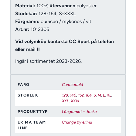
Material:
100%
återvunnen
polyester
Storlekar:
128-164, S-XXXL
Färgnamn:
curacao / mykonos / vit
Art.nr:
1012305
Vid volymköp kontakta CC Sport på telefon
eller mail !!
Ingår i sortimentet 2023-2026.
FÄRG
Curacaoblå
STORLEK
128
,
140
,
152
,
164
,
S
,
M
,
L
,
XL
,
XXL
,
XXXL
PRODUKTTYP
Långärmat – Jacka
ERIMA TEAM
Change by erima
LINE