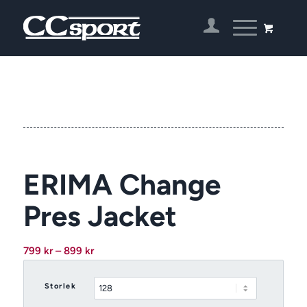
ERIMA Change
Pres Jacket
Prisintervall:
799
kr
–
899
kr
799 kr
till
Storlek
899 kr