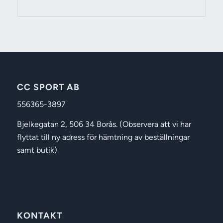
299 kr
till
489 kr
CC SPORT AB
556365-3897
Bjelkegatan 2, 506 34 Borås. (Observera att vi har
flyttat till ny adress för hämtning av beställningar
samt butik)
KONTAKT