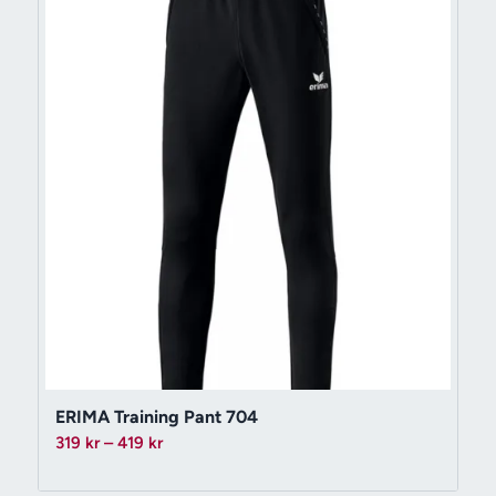
ERIMA Training Pant 704
Prisintervall:
319
kr
–
419
kr
319 kr
till