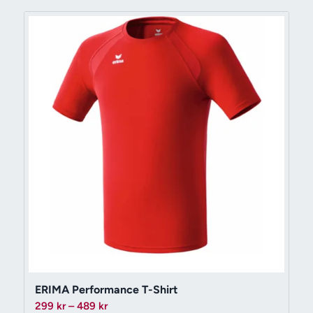
419 kr
ERIMA Performance T-Shirt
Prisintervall:
299
kr
–
489
kr