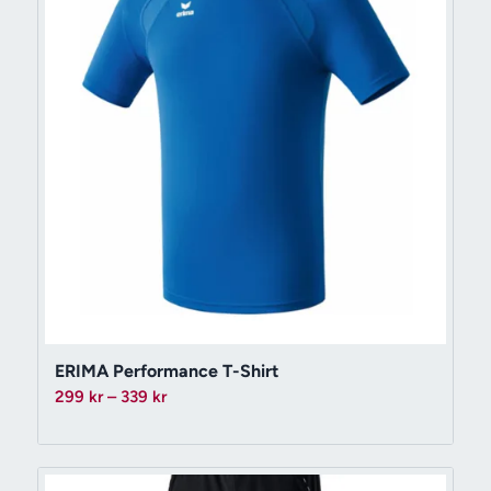
ERIMA Performance T-Shirt
Prisintervall:
299
kr
–
339
kr
299 kr
till
339 kr