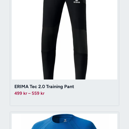
ERIMA Tec 2.0 Training Pant
Prisintervall:
499
kr
–
559
kr
499 kr
till
559 kr