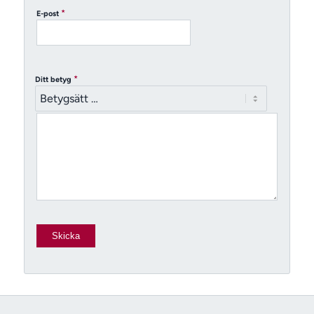
*
E-post
*
Ditt betyg