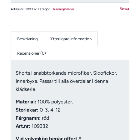
Rensa
Artikelnr:
109332
Kategori:
Träningskläder
Beskrivning
Ytterligare information
Recensioner (0)
Shorts i snabbtorkande microfiber. Sidofickor.
Innerbyxa. Passar till alla överdelar i denna
klädserie.
Material:
100% polyester.
Storlekar:
0-3, 4-12
Färgnamn:
röd
Art.nr:
109332
Vid volymköp begär offert !!