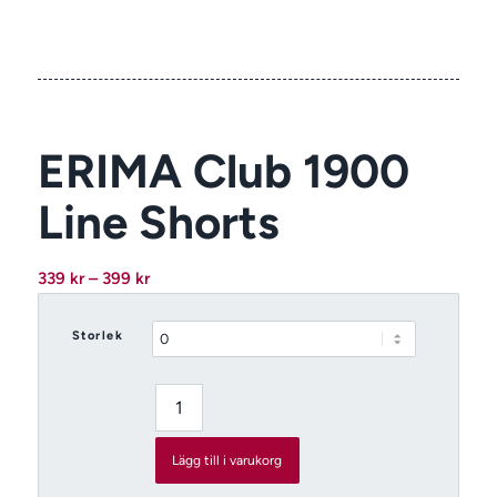
ERIMA Club 1900
Line Shorts
Prisintervall:
339
kr
–
399
kr
339 kr
till
Storlek
399 kr
Lägg till i varukorg