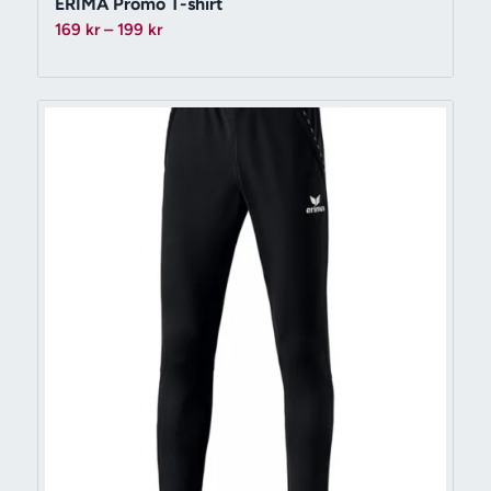
ERIMA Promo T-shirt
Prisintervall:
169
kr
–
199
kr
169 kr
till
199 kr