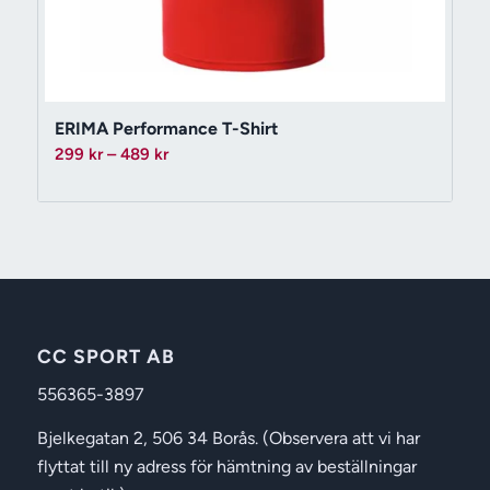
ERIMA Performance T-Shirt
Prisintervall:
299
kr
–
489
kr
299 kr
till
489 kr
CC SPORT AB
556365-3897
Bjelkegatan 2, 506 34 Borås. (Observera att vi har
flyttat till ny adress för hämtning av beställningar