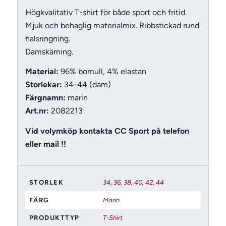
Högkvalitativ T-shirt för både sport och fritid.
Mjuk och behaglig materialmix. Ribbstickad rund
halsringning.
Damskärning.
Material:
96% bomull, 4% elastan
Storlekar:
34-44 (dam)
Färgnamn:
marin
Art.nr:
2082213
Vid volymköp kontakta CC Sport på telefon
eller mail !!
STORLEK
34
,
36
,
38
,
40
,
42
,
44
FÄRG
Marin
PRODUKTTYP
T-Shirt