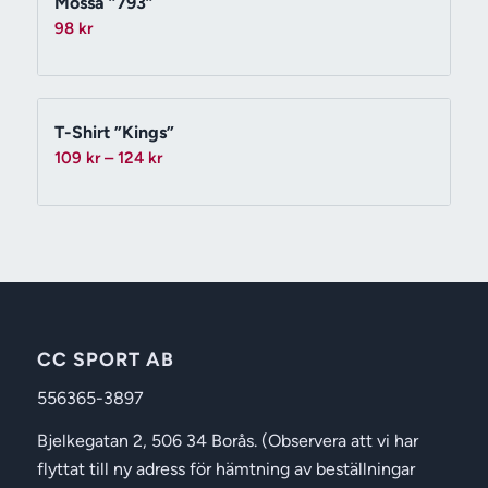
Mössa ”793”
98
kr
T-Shirt ”Kings”
Prisintervall:
109
kr
–
124
kr
109 kr
till
124 kr
CC SPORT AB
556365-3897
Bjelkegatan 2, 506 34 Borås. (Observera att vi har
flyttat till ny adress för hämtning av beställningar