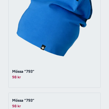
Mössa ”793”
98
kr
Mössa ”793”
98
kr