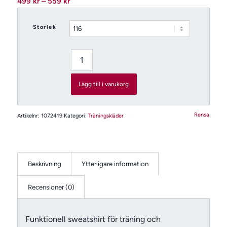
499
kr
–
559
kr
499 kr
till
Storlek
559 kr
Lägg till i varukorg
Rensa
Artikelnr:
1072419
Kategori:
Träningskläder
Beskrivning
Ytterligare information
Recensioner (0)
Funktionell sweatshirt för träning och