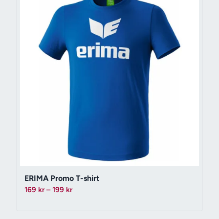
ERIMA Promo T-shirt
Prisintervall:
169
kr
–
199
kr
169 kr
till