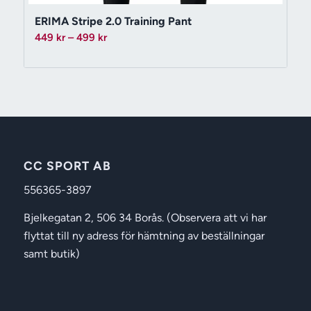
ERIMA Stripe 2.0 Training Pant
Prisintervall:
449
kr
–
499
kr
449 kr
till
499 kr
CC SPORT AB
556365-3897
Bjelkegatan 2, 506 34 Borås. (Observera att vi har
flyttat till ny adress för hämtning av beställningar
samt butik)