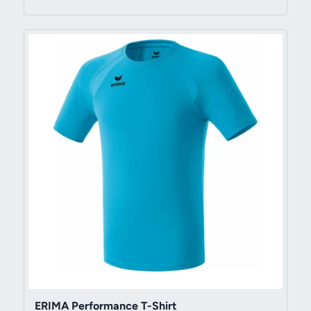
169 kr
till
279 kr
ERIMA Performance T-Shirt