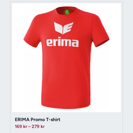
199 kr
ERIMA Promo T-shirt
Prisintervall:
169
kr
–
279
kr