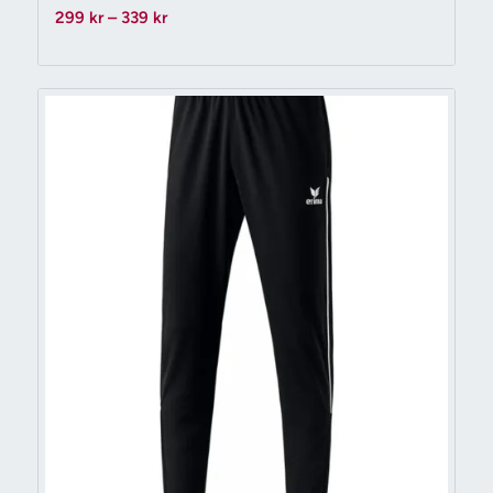
Prisintervall:
299
kr
–
339
kr
299 kr
till
339 kr