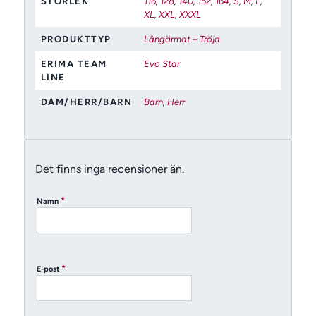
STORLEK
116
,
128
,
140
,
152
,
164
,
S
,
M
,
L
,
XL
,
XXL
,
XXXL
PRODUKTTYP
Långärmat – Tröja
ERIMA TEAM
Evo Star
LINE
DAM/HERR/BARN
Barn
,
Herr
Det finns inga recensioner än.
*
Namn
*
E-post