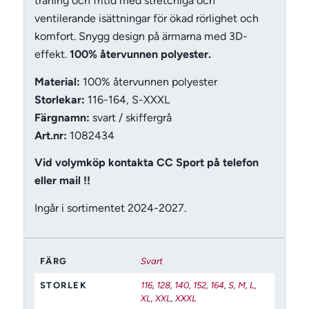
träning och fritid med stretchiga och
ventilerande isättningar för ökad rörlighet och
komfort. Snygg design på ärmarna med 3D-
effekt.
100% återvunnen polyester.
Material:
100% återvunnen polyester
Storlekar:
116-164, S-XXXL
Färgnamn:
svart / skiffergrå
Art.nr:
1082434
Vid volymköp kontakta CC Sport på telefon
eller mail !!
Ingår i sortimentet 2024-2027.
FÄRG
Svart
STORLEK
116
,
128
,
140
,
152
,
164
,
S
,
M
,
L
,
XL
,
XXL
,
XXXL