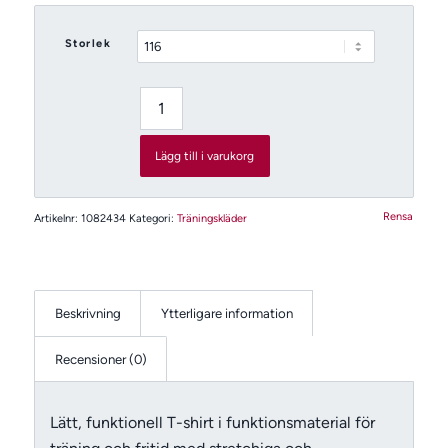
339 kr
till
Storlek
399 kr
Lägg till i varukorg
Rensa
Artikelnr:
1082434
Kategori:
Träningskläder
Beskrivning
Ytterligare information
Recensioner (0)
Lätt, funktionell T-shirt i funktionsmaterial för