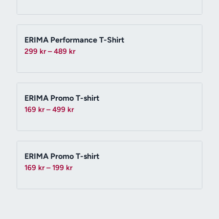
359 kr
till
419 kr
ERIMA Performance T-Shirt
Prisintervall:
299
kr
–
489
kr
299 kr
till
489 kr
ERIMA Promo T-shirt
Prisintervall:
169
kr
–
499
kr
169 kr
till
499 kr
ERIMA Promo T-shirt
Prisintervall:
169
kr
–
199
kr
169 kr
till
199 kr