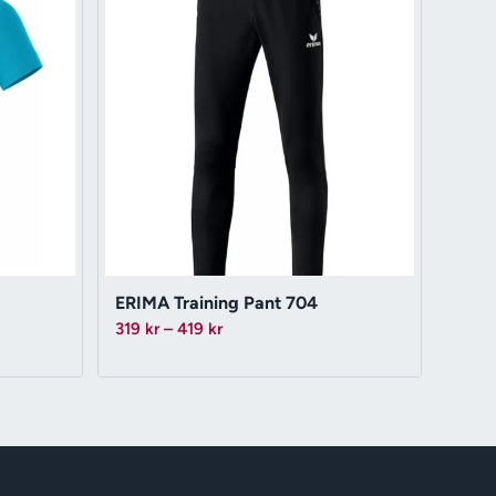
ERIMA Training Pant 704
Prisintervall:
319
kr
–
419
kr
319 kr
till
419 kr