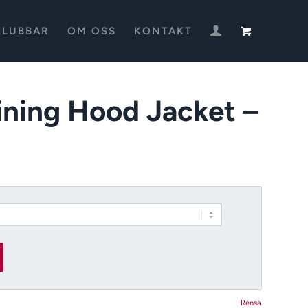
KLUBBAR
OM OSS
KONTAKT
ining Hood Jacket –
Rensa