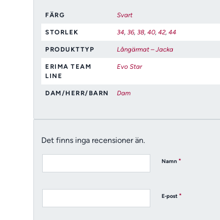
FÄRG
Svart
STORLEK
34
,
36
,
38
,
40
,
42
,
44
PRODUKTTYP
Långärmat – Jacka
ERIMA TEAM
Evo Star
LINE
DAM/HERR/BARN
Dam
Det finns inga recensioner än.
*
Namn
*
E-post