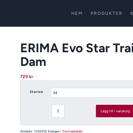
HEM
PRODUKTER
ERIMA Evo Star Tra
Dam
729
kr
Storlek
Lägg till i varukorg
Artikelnr:
1032455
Kategori:
Träningskläder