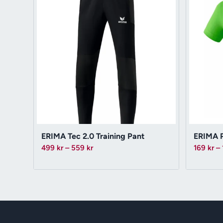
ERIMA Tec 2.0 Training Pant
ERIMA P
Prisintervall:
499
kr
–
559
kr
169
kr
–
499 kr
till
559 kr