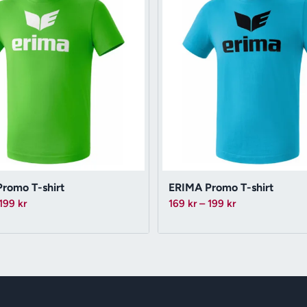
romo T-shirt
ERIMA Promo T-shirt
Prisintervall:
Prisintervall:
199
kr
169
kr
–
199
kr
169 kr
169 kr
till
till
199 kr
199 kr