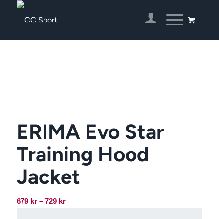
ERIMA Evo Star
Training Hood
Jacket
Prisintervall:
679
kr
–
729
kr
679 kr