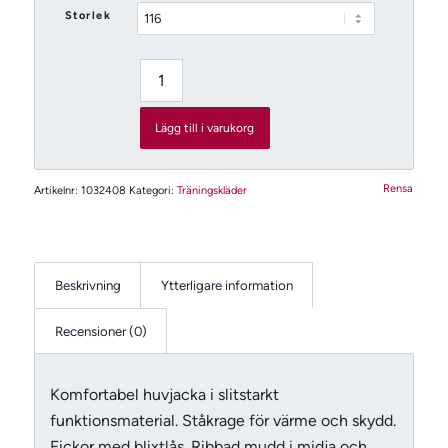
till
Storlek
729 kr
Lägg till i varukorg
Rensa
Artikelnr:
1032408
Kategori:
Träningskläder
Beskrivning
Ytterligare information
Recensioner (0)
Komfortabel huvjacka i slitstarkt
funktionsmaterial. Ståkrage för värme och skydd.
Fickor med blixtlås. Ribbad mudd i midja och