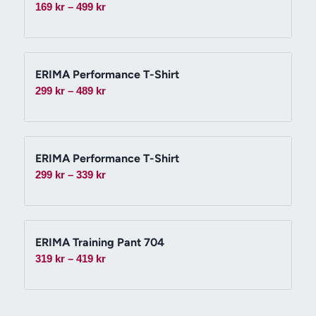
Prisintervall:
169
kr
–
499
kr
169 kr
till
499 kr
ERIMA Performance T-Shirt
Prisintervall:
299
kr
–
489
kr
299 kr
till
489 kr
ERIMA Performance T-Shirt
Prisintervall:
299
kr
–
339
kr
299 kr
till
339 kr
ERIMA Training Pant 704
Prisintervall:
319
kr
–
419
kr
319 kr
till
419 kr