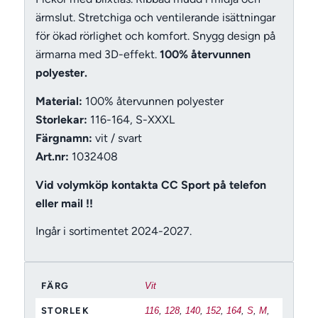
ärmslut. Stretchiga och ventilerande isättningar
för ökad rörlighet och komfort. Snygg design på
ärmarna med 3D-effekt.
100% återvunnen
polyester.
Material:
100% återvunnen polyester
Storlekar:
116-164, S-XXXL
Färgnamn:
vit / svart
Art.nr:
1032408
Vid volymköp kontakta CC Sport på telefon
eller mail !!
Ingår i sortimentet 2024-2027.
FÄRG
Vit
STORLEK
116
,
128
,
140
,
152
,
164
,
S
,
M
,