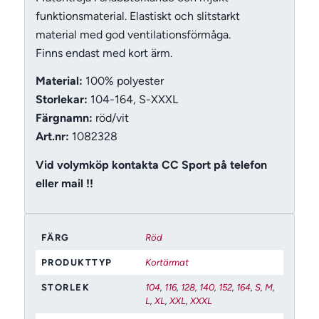
funktionsmaterial. Elastiskt och slitstarkt
material med god ventilationsförmåga.
Finns endast med kort ärm.
Material:
100% polyester
Storlekar:
104-164, S-XXXL
Färgnamn:
röd/vit
Art.nr:
1082328
Vid volymköp kontakta CC Sport på telefon
eller mail !!
FÄRG
Röd
PRODUKTTYP
Kortärmat
STORLEK
104
,
116
,
128
,
140
,
152
,
164
,
S
,
M
,
L
,
XL
,
XXL
,
XXXL