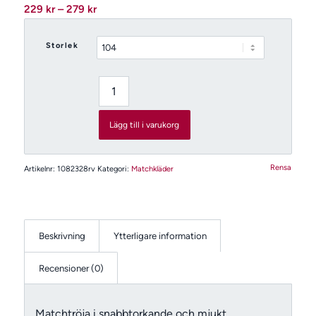
Prisintervall:
229
kr
–
279
kr
229 kr
till
Storlek
279 kr
Lägg till i varukorg
Rensa
Artikelnr:
1082328rv
Kategori:
Matchkläder
Beskrivning
Ytterligare information
Recensioner (0)
Matchtröja i snabbtorkande och mjukt