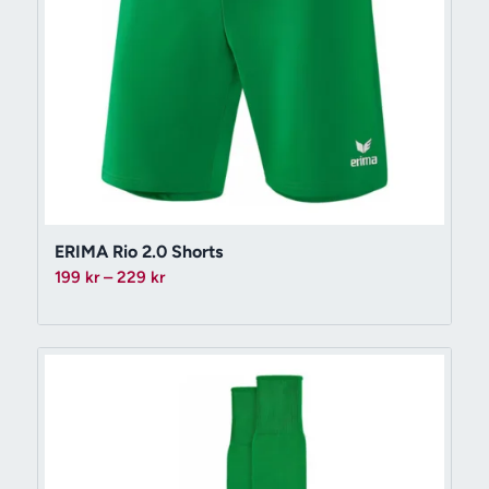
ERIMA Rio 2.0 Shorts
Prisintervall:
199
kr
–
229
kr
199 kr
till
229 kr