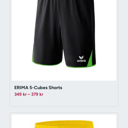
ERIMA 5-Cubes Shorts
Prisintervall:
349
kr
–
379
kr
349 kr
till
379 kr