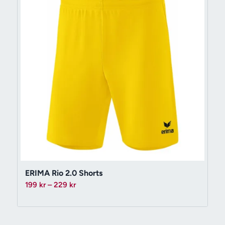
ERIMA Rio 2.0 Shorts
Prisintervall:
199
kr
–
229
kr
199 kr
till
229 kr