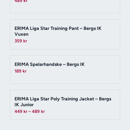
489
kr
ERIMA Liga Star Training Pant – Bergs IK
Vuxen
359
kr
ERIMA Spelarhandske – Bergs IK
189
kr
ERIMA Liga Star Poly Training Jacket – Bergs
IK Junior
Prisintervall:
449
kr
–
489
kr
449 kr
till