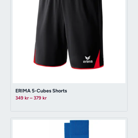
ERIMA 5-Cubes Shorts
Prisintervall:
349
kr
–
379
kr
349 kr
till
379 kr