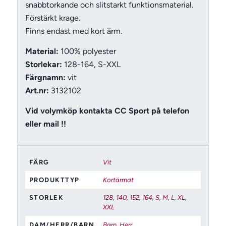
snabbtorkande och slitstarkt funktionsmaterial.
Förstärkt krage.
Finns endast med kort ärm.
Material:
100% polyester
Storlekar:
128-164, S-XXL
Färgnamn:
vit
Art.nr:
3132102
Vid volymköp kontakta CC Sport på telefon
eller mail !!
FÄRG
Vit
PRODUKTTYP
Kortärmat
STORLEK
128
,
140
,
152
,
164
,
S
,
M
,
L
,
XL
,
XXL
DAM/HERR/BARN
Barn
,
Herr