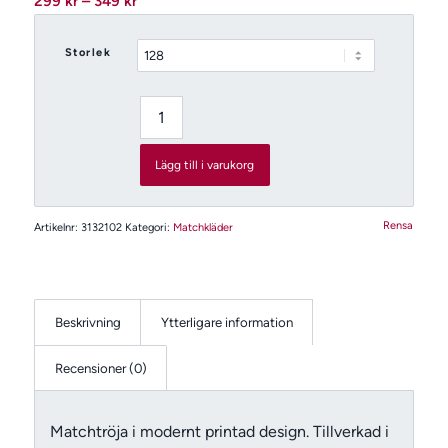
299
kr
–
349
kr
299 kr
till
Storlek
349 kr
Lägg till i varukorg
Rensa
Artikelnr:
3132102
Kategori:
Matchkläder
Beskrivning
Ytterligare information
Recensioner (0)
Matchtröja i modernt printad design. Tillverkad i