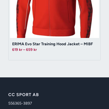
ERIMA Evo Star Training Hood Jacket – MIBF
Prisintervall:
619
kr
–
659
kr
619 kr
till
659 kr
CC SPORT AB
556365-3897