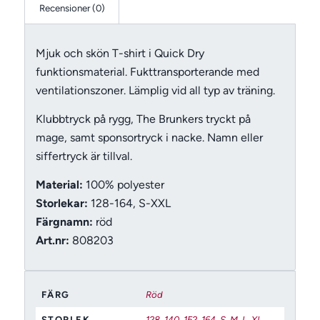
Recensioner (0)
Mjuk och skön T-shirt i Quick Dry
funktionsmaterial. Fukttransporterande med
ventilationszoner. Lämplig vid all typ av träning.
Klubbtryck på rygg, The Brunkers tryckt på
mage, samt sponsortryck i nacke. Namn eller
siffertryck är tillval.
Material:
100% polyester
Storlekar:
128-164, S-XXL
Färgnamn:
röd
Art.nr:
808203
FÄRG
Röd
STORLEK
128
,
140
,
152
,
164
,
S
,
M
,
L
,
XL
,