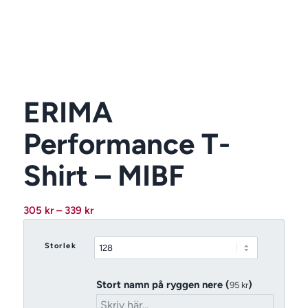
ERIMA
Performance T-
Shirt – MIBF
Prisintervall:
305
kr
–
339
kr
305 kr
till
Storlek
339 kr
Stort namn på ryggen nere (
)
95
kr