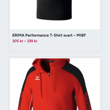
ERIMA Performance T-Shirt svart – MIBF
Prisintervall:
305
kr
–
339
kr
305 kr
till
339 kr