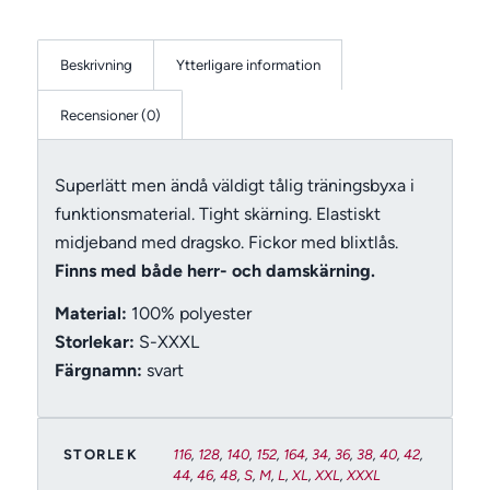
Beskrivning
Ytterligare information
Recensioner (0)
Superlätt men ändå väldigt tålig träningsbyxa i
funktionsmaterial. Tight skärning. Elastiskt
midjeband med dragsko. Fickor med blixtlås.
Finns med både herr- och damskärning.
Material:
100% polyester
Storlekar:
S-XXXL
Färgnamn:
svart
STORLEK
116
,
128
,
140
,
152
,
164
,
34
,
36
,
38
,
40
,
42
,
44
,
46
,
48
,
S
,
M
,
L
,
XL
,
XXL
,
XXXL