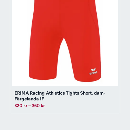
ERIMA Racing Athletics Tights Short, dam-
Färgelanda IF
Prisintervall:
320
kr
–
360
kr
320 kr
till
360 kr