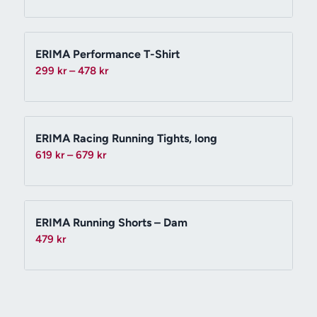
ERIMA Performance T-Shirt
Prisintervall:
299
kr
–
478
kr
299 kr
till
478 kr
ERIMA Racing Running Tights, long
Prisintervall:
619
kr
–
679
kr
619 kr
till
679 kr
ERIMA Running Shorts – Dam
479
kr