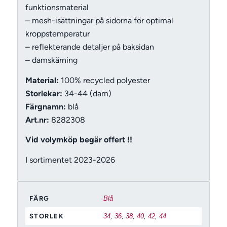
funktionsmaterial
– mesh-isättningar på sidorna för optimal
kroppstemperatur
– reflekterande detaljer på baksidan
– damskärning
Material:
100% recycled polyester
Storlekar:
34-44 (dam)
Färgnamn:
blå
Art.nr:
8282308
Vid volymköp begär offert !!
I sortimentet 2023-2026
FÄRG
Blå
STORLEK
34
,
36
,
38
,
40
,
42
,
44