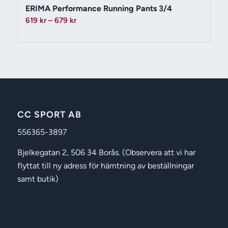
ERIMA Performance Running Pants 3/4
Prisintervall:
619
kr
–
679
kr
619 kr
till
679 kr
CC SPORT AB
556365-3897
Bjelkegatan 2, 506 34 Borås. (Observera att vi har
flyttat till ny adress för hämtning av beställningar
samt butik)