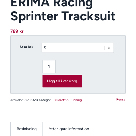
ERIMA Racing
Sprinter Tracksuit
789
kr
Storlek
Lägg till i varukorg
Rensa
Artikelnr:
8292320
Kategori:
Friidrott & Running
Beskrivning
Ytterligare information