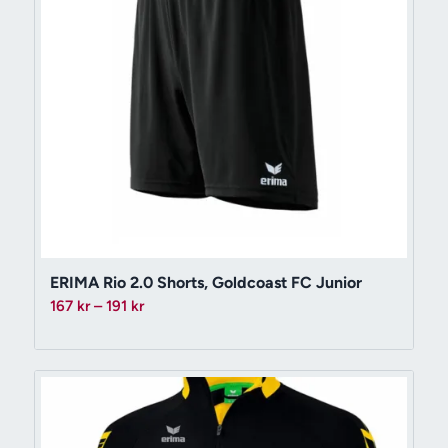
ERIMA Rio 2.0 Shorts, Goldcoast FC Junior
Prisintervall:
167
kr
–
191
kr
167 kr
till
191 kr