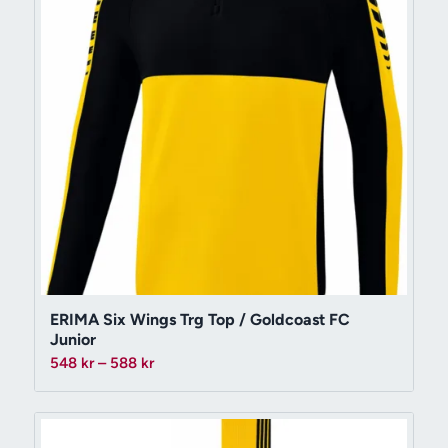
ERIMA Six Wings Trg Top / Goldcoast FC
Junior
Prisintervall:
548
kr
–
588
kr
548 kr
till
588 kr