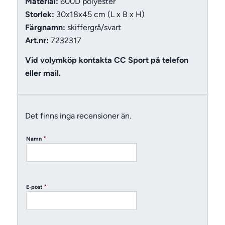
Material:
600D polyester
Storlek:
30x18x45 cm (L x B x H)
Färgnamn:
skiffergrå/svart
Art.nr:
7232317
Vid volymköp kontakta CC Sport på telefon
eller mail.
Det finns inga recensioner än.
*
Namn
*
E-post