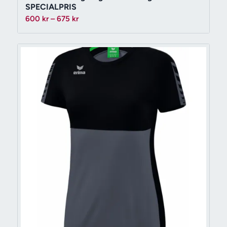
SPECIALPRIS
Prisintervall:
600
kr
–
675
kr
600 kr
till
675 kr