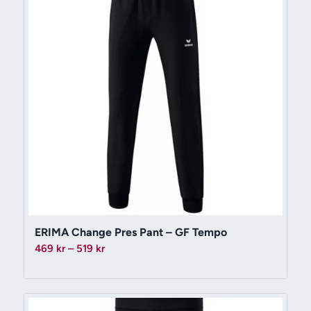
ERIMA Change Pres Pant – GF Tempo
Prisintervall:
469
kr
–
519
kr
469 kr
till
519 kr