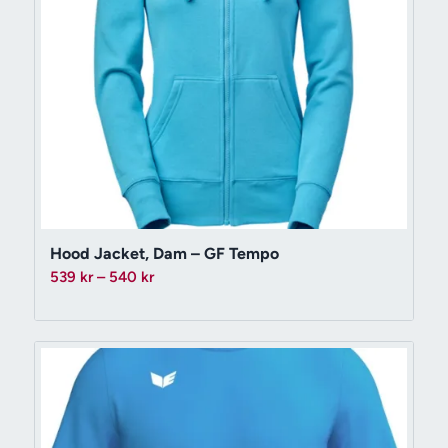
Hood Jacket, Dam – GF Tempo
Prisintervall:
539
kr
–
540
kr
539 kr
till
540 kr