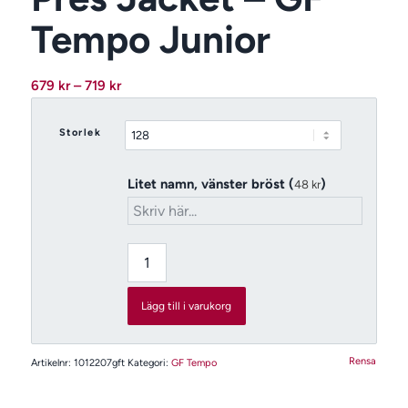
Tempo Junior
Prisintervall:
679
kr
–
719
kr
679 kr
till
Storlek
719 kr
Litet namn, vänster bröst (
)
48
kr
Lägg till i varukorg
Rensa
Artikelnr:
1012207gft
Kategori:
GF Tempo