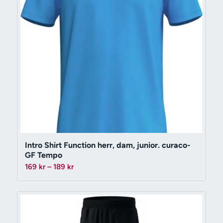
Intro Shirt Function herr, dam, junior. curaco-
GF Tempo
Prisintervall:
169
kr
–
189
kr
169 kr
till
189 kr