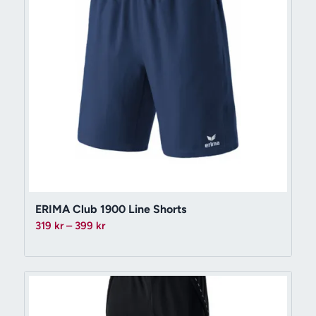
ERIMA Club 1900 Line Shorts
Prisintervall:
319
kr
–
399
kr
319 kr
till
399 kr