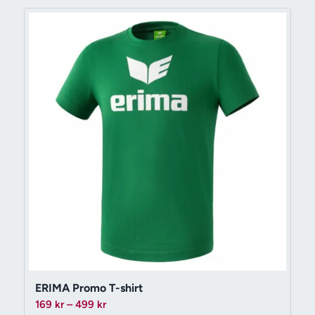
339 kr
ERIMA Promo T-shirt
Prisintervall:
169
kr
–
499
kr