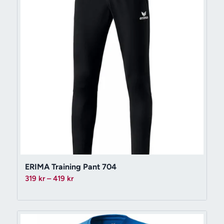
ERIMA Training Pant 704
Prisintervall:
319
kr
–
419
kr
319 kr
till
419 kr