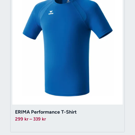
ERIMA Performance T-Shirt
Prisintervall:
299
kr
–
339
kr
299 kr
till