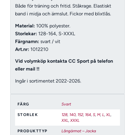
Både för träning och fritid. Ståkrage. Elastiskt
band i midja och ärmslut. Fickor med blixtlås.
Material:
100% polyester.
Storlekar:
128-164, S-XXXL
Färgnamn:
svart / vit
Art.nr:
1012210
Vid volymköp kontakta CC Sport på telefon
eller mail !!
Ingår i sortimentet 2022-2026.
FÄRG
Svart
STORLEK
128
,
140
,
152
,
164
,
S
,
M
,
L
,
XL
,
XXL
,
XXXL
PRODUKTTYP
Långärmat – Jacka