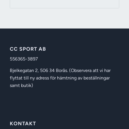
169 kr
till
499 kr
CC SPORT AB
556365-3897
Bjelkegatan 2, 506 34 Borås. (Observera att vi har
flyttat till ny adress för hämtning av beställningar
samt butik)
KONTAKT