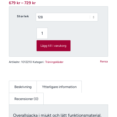
Prisintervall:
679
kr
–
729
kr
679 kr
till
Storlek
729 kr
Lägg till i varukorg
Rensa
Artikelnr:
1012210
Kategori:
Träningskläder
Beskrivning
Ytterligare information
Recensioner (0)
Overallsjacka i mjukt och lätt funktionsmaterial.