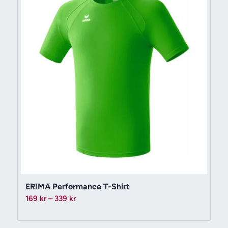
ERIMA Performance T-Shirt
Prisintervall:
169
kr
–
339
kr
169 kr
till