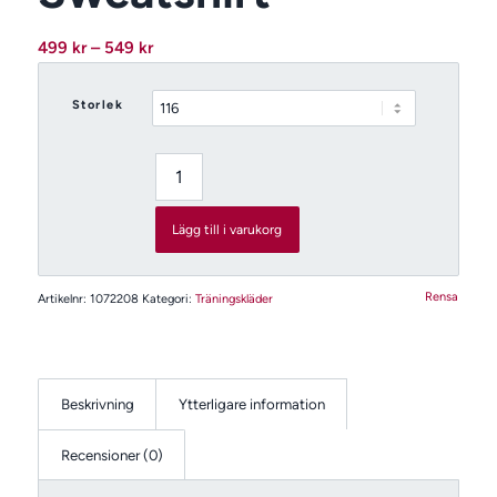
Prisintervall:
499
kr
–
549
kr
499 kr
till
Storlek
549 kr
Lägg till i varukorg
Rensa
Artikelnr:
1072208
Kategori:
Träningskläder
Beskrivning
Ytterligare information
Recensioner (0)