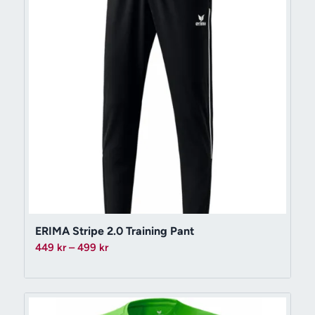
ERIMA Stripe 2.0 Training Pant
Prisintervall:
449
kr
–
499
kr
449 kr
till
499 kr