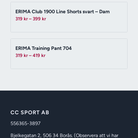
339 kr
ERIMA Club 1900 Line Shorts svart – Dam
Prisintervall:
319
kr
–
399
kr
319 kr
till
399 kr
ERIMA Training Pant 704
Prisintervall:
319
kr
–
419
kr
319 kr
till
419 kr
CC SPORT AB
556365-3897
Bjelkegatan 2, 506 34 Borås. (Observera att vi har