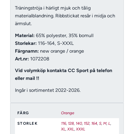
Träningströja i härligt mjuk och tålig
materialblandning. Ribbstickat resår i midja och
ärmslut.
Material:
65% polyester, 35% bomull
Storlekar:
116-164, S-XXXL
Färgnamn:
new orange / orange
Art.nr:
1072208
Vid volymköp kontakta CC Sport på telefon
eller mail !!
Ingår i sortimentet 2022-2026.
FÄRG
Orange
STORLEK
116
,
128
,
140
,
152
,
164
,
S
,
M
,
L
,
XL
,
XXL
,
XXXL