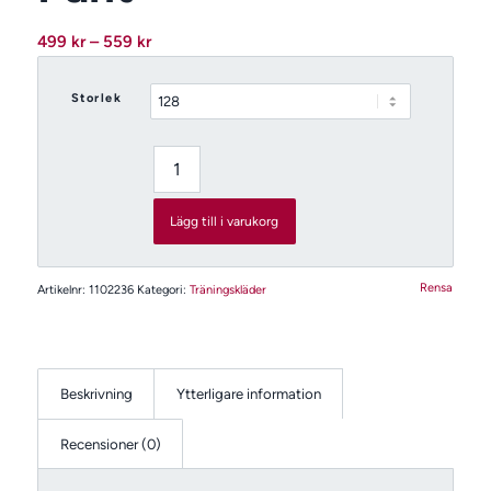
Prisintervall:
499
kr
–
559
kr
499 kr
till
Storlek
559 kr
Lägg till i varukorg
Rensa
Artikelnr:
1102236
Kategori:
Träningskläder
Beskrivning
Ytterligare information
Recensioner (0)