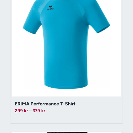
ERIMA Performance T-Shirt
Prisintervall:
299
kr
–
339
kr
299 kr
till
339 kr