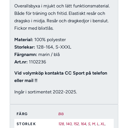
Overallsbyxa i mjukt och lätt funktionsmaterial.
Både för träning och fritid. Elastiskt resår och
dragsko i midja. Resår och dragkedjor i benslut.
Fickor med blixtlås.
Material:
100% polyester
Storlekar:
128-164, S-XXXL
Färgnamn:
marin / blå
Art.nr:
1102236
Vid volymköp kontakta CC Sport på telefon
eller mail !!
Ingår i sortimentet 2022-2025.
FÄRG
Blå
STORLEK
128
,
140
,
152
,
164
,
S
,
M
,
L
,
XL
,