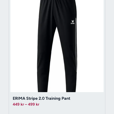
ERIMA Stripe 2.0 Training Pant
Prisintervall:
449
kr
–
499
kr
449 kr