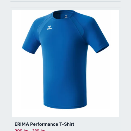
till
499 kr
ERIMA Performance T-Shirt
Prisintervall: