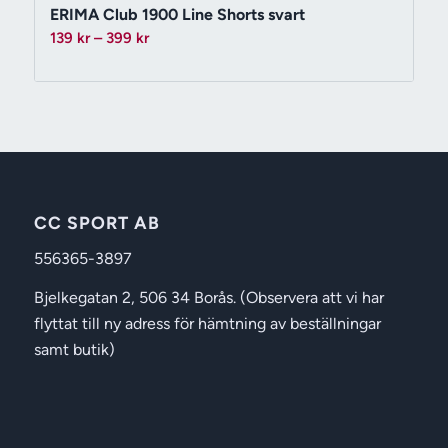
ERIMA Club 1900 Line Shorts svart
Prisintervall:
139
kr
–
399
kr
139 kr
till
399 kr
CC SPORT AB
556365-3897
Bjelkegatan 2, 506 34 Borås. (Observera att vi har
flyttat till ny adress för hämtning av beställningar
samt butik)