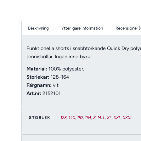
Beskrivning
Ytterligare information
Recensioner (
Funktionella shorts i snabbtorkande Quick Dry polye
tennisbollar. Ingen innerbyxa.
Material:
100% polyester.
Storlekar:
128-164
Färgnamn:
vit
Art.nr:
2152101
STORLEK
128
,
140
,
152
,
164
,
S
,
M
,
L
,
XL
,
XXL
,
XXXL