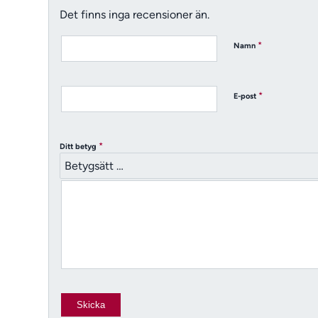
Det finns inga recensioner än.
*
Namn
*
E-post
*
Ditt betyg