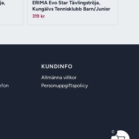
ja,
ERIMA Evo Star Tävlingströja,
Kungälvs Tennisklubb Barn/Junior
319
kr
KUNDINFO
Allmänna villkor
efon
Personuppgiftspolicy
0