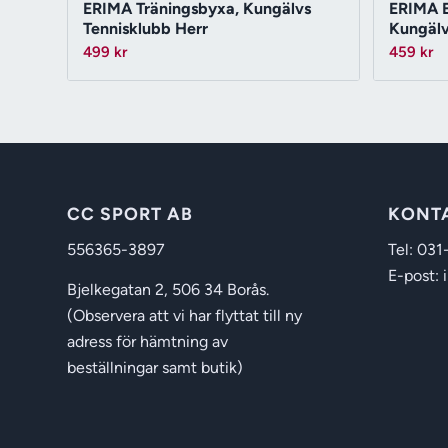
ERIMA Träningsbyxa, Kungälvs
ERIMA E
Tennisklubb Herr
Kungälv
499
kr
459
kr
CC SPORT AB
KONT
556365-3897
Tel: 031
E-post: 
Bjelkegatan 2, 506 34 Borås.
(Observera att vi har flyttat till ny
adress för hämtning av
beställningar samt butik)