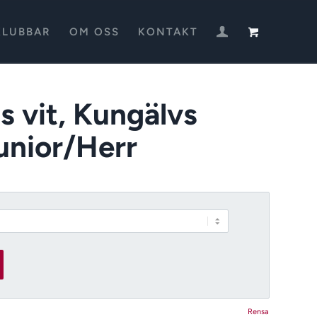
KLUBBAR
OM OSS
KONTAKT
 vit, Kungälvs
unior/Herr
Rensa