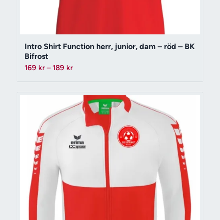
Intro Shirt Function herr, junior, dam – röd – BK
Bifrost
Prisintervall:
169
kr
–
189
kr
169 kr
till
189 kr