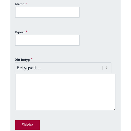
*
Namn
*
E-post
*
Ditt betyg