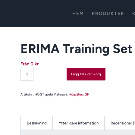
HEM
PRODUKTER
ERIMA Training Set
Från
0
kr
Lägg till i varukorg
Artikelnr:
HÖGTrgsetjr
Kategori:
Högsäters GF
Beskrivning
Ytterligare information
Recensioner (