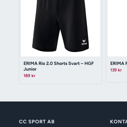
ERIMA Rio 2.0 Shorts Svart – HGF
ERIMA F
Junior
139
kr
189
kr
CC SPORT AB
KONT