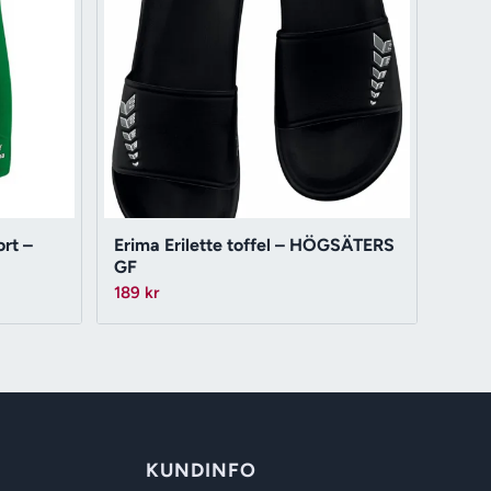
rt –
Erima Erilette toffel – HÖGSÄTERS
GF
189
kr
KUNDINFO