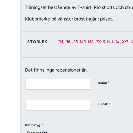
Träningset bestående av T-shirt, Rio shorts och st
Klubbmärke på vänster bröst ingår i priset.
STORLEK
104
,
116
,
128
,
140
,
152
,
164
,
S
,
M
,
L
,
XL
,
XXL
,
Det finns inga recensioner än.
*
Namn
*
E-post
*
Ditt betyg