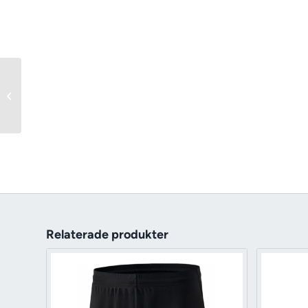
Trg set – WRY – junior
Relaterade produkter