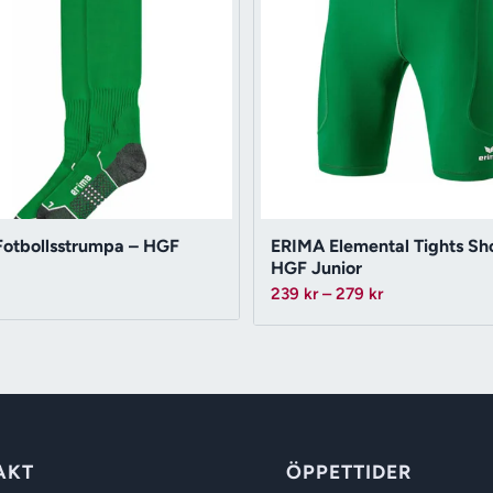
otbollsstrumpa – HGF
ERIMA Elemental Tights Sho
HGF Junior
Prisintervall:
239
kr
–
279
kr
239 kr
till
279 kr
AKT
ÖPPETTIDER