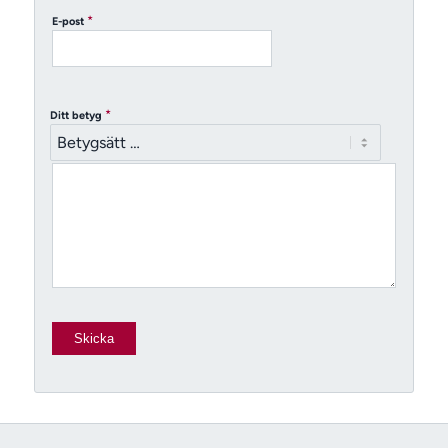
*
E-post
*
Ditt betyg