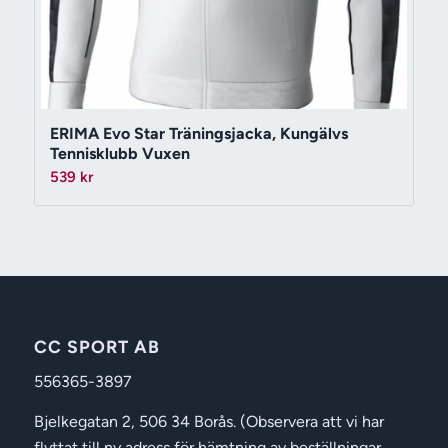
ERIMA Evo Star Träningsjacka, Kungälvs
Tennisklubb Vuxen
539
kr
CC SPORT AB
556365-3897
Bjelkegatan 2, 506 34 Borås. (Observera att vi har
flyttat till ny adress för hämtning av beställningar