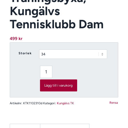
Kungälvs
Tennisklubb Dam
499
kr
Storlek
Lägg till i varukorg
Rensa
Artikelnr:
KTK1102310d
Kategori:
Kungälvs TK