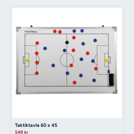
Taktiktavla 60 x 45
549
kr