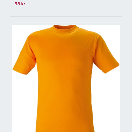
98
kr