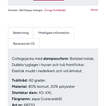
Rensa
Artikelnr:
68233aqua
Kategori:
Övriga Profilkläder
Beskrivning
Ytterligare information
Recensioner (0)
Collegejacka med
dampassform
. Borstad insida.
Dubbla tyglager i huvan och två frontfickor.
Elastisk mudd i nederkant och vid ärmslut.
Tvättråd:
60 grader.
Material:
80% bomull, 20% polyester
Storlekar dam:
XS-XXL
Färgnamn:
aqua (curacaoblå)
Art.nr:
68233