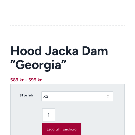
Hood Jacka Dam
”Georgia”
Prisintervall:
589
kr
–
599
kr
589 kr
till
Storlek
599 kr
Lägg till i varukorg