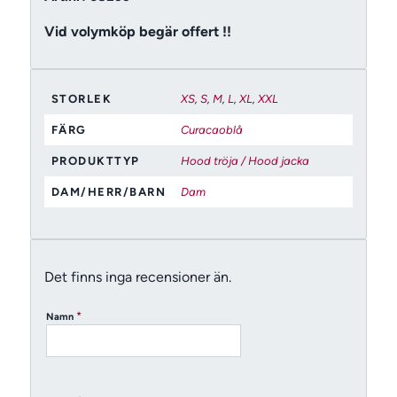
Vid volymköp begär offert !!
STORLEK
XS
,
S
,
M
,
L
,
XL
,
XXL
FÄRG
Curacaoblå
PRODUKTTYP
Hood tröja / Hood jacka
DAM/HERR/BARN
Dam
Det finns inga recensioner än.
*
Namn