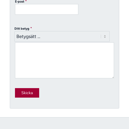
*
E-post
*
Ditt betyg