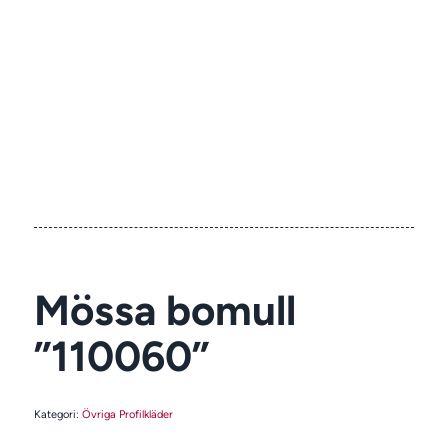
Mössa bomull
”110060”
Kategori:
Övriga Profilkläder