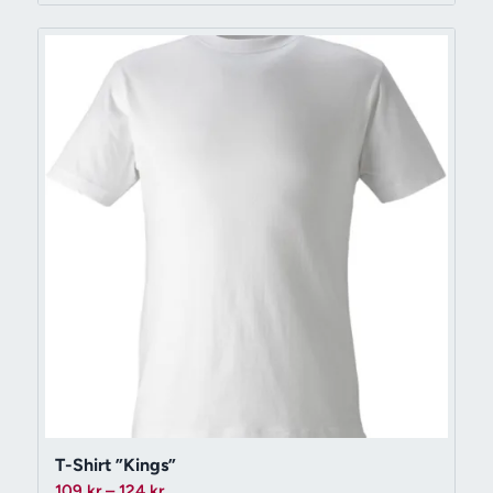
T-Shirt ”Kings”
Prisintervall:
109
kr
–
124
kr