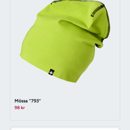
Mössa ”793”
98
kr