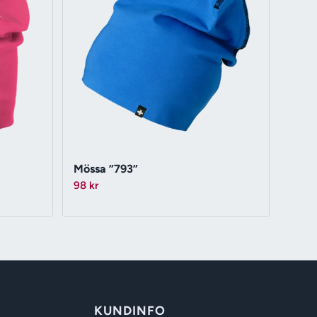
Mössa ”793”
98
kr
KUNDINFO