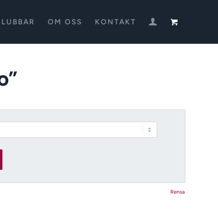
KLUBBAR
OM OSS
KONTAKT
o”
Rensa