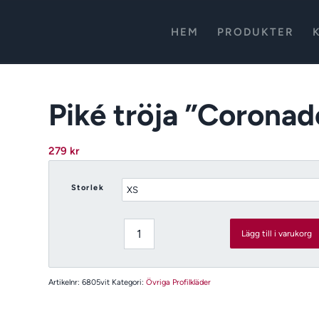
HEM
PRODUKTER
Piké tröja ”Coronad
279
kr
Storlek
Lägg till i varukorg
Artikelnr:
6805vit
Kategori:
Övriga Profilkläder