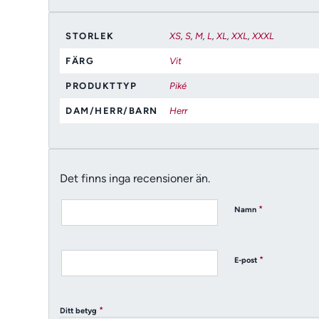
STORLEK
XS
,
S
,
M
,
L
,
XL
,
XXL
,
XXXL
FÄRG
Vit
PRODUKTTYP
Piké
DAM/HERR/BARN
Herr
Det finns inga recensioner än.
*
Namn
*
E-post
*
Ditt betyg