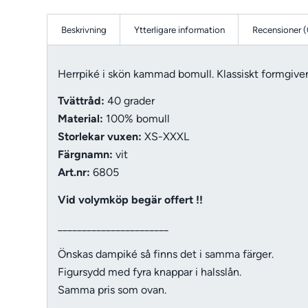
Beskrivning
Ytterligare information
Recensioner (
Herrpiké i skön kammad bomull. Klassiskt formgiven
Tvättråd:
40 grader
Material:
100% bomull
Storlekar vuxen:
XS-XXXL
Färgnamn:
vit
Art.nr:
6805
Vid volymköp begär offert !!
_______________________
Önskas dampiké så finns det i samma färger.
Figursydd med fyra knappar i halsslån.
Samma pris som ovan.