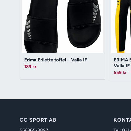
Erima Erilette toffel – Valla IF
ERIMA S
Valla IF
189
kr
559
kr
CC SPORT AB
KONT
556365-3897
Tel: 031