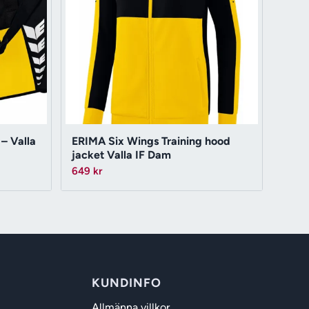
– Valla
ERIMA Six Wings Training hood
jacket Valla IF Dam
649
kr
KUNDINFO
Allmänna villkor