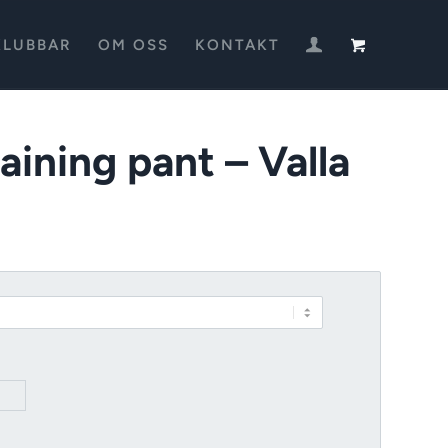
KLUBBAR
OM OSS
KONTAKT
ining pant – Valla