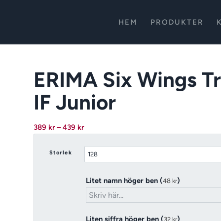
HEM
PRODUKTER
ERIMA Six Wings Tra
IF Junior
Prisintervall:
389
kr
–
439
kr
389 kr
till
Storlek
439 kr
Litet namn höger ben (
)
48
kr
Liten siffra höger ben (
)
32
kr