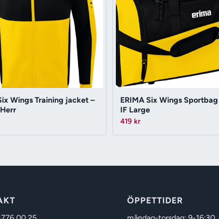
ix Wings Training jacket –
ERIMA Six Wings Sportbag 
 Herr
IF Large
419
kr
AKT
ÖPPETTIDER
-776 00 25
måndag-torsdag: 9-16:30