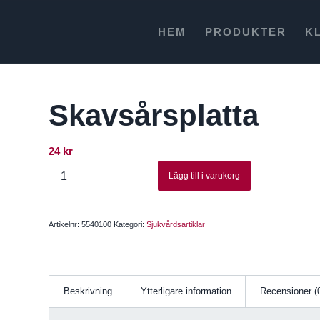
HEM
PRODUKTER
K
Skavsårsplatta
24
kr
Lägg till i varukorg
Artikelnr:
5540100
Kategori:
Sjukvårdsartiklar
Beskrivning
Ytterligare information
Recensioner (