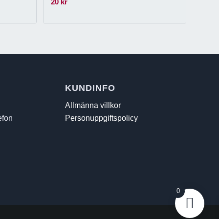
20
kr
KUNDINFO
Allmänna villkor
efon
Personuppgiftspolicy
0