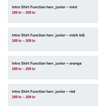
209 kr
Intro Shirt Function herr, junior – mint
Prisintervall:
189
kr
–
209
kr
189 kr
till
209 kr
Intro Shirt Function herr, junior – mörk blå
Prisintervall:
189
kr
–
209
kr
189 kr
till
209 kr
Intro Shirt Function herr, junior – orange
Prisintervall:
189
kr
–
209
kr
189 kr
till
209 kr
Intro Shirt Function herr, junior – röd
Prisintervall:
189
kr
–
209
kr
189 kr