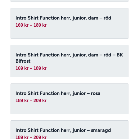
till
209 kr
Intro Shirt Function herr, junior, dam – röd
Prisintervall:
169
kr
–
189
kr
169 kr
till
189 kr
Intro Shirt Function herr, junior, dam – röd – BK
Bifrost
Prisintervall:
169
kr
–
189
kr
169 kr
till
189 kr
Intro Shirt Function herr, junior – rosa
Prisintervall:
189
kr
–
209
kr
189 kr
till
209 kr
Intro Shirt Function herr, junior – smaragd
Prisintervall:
189
kr
–
209
kr