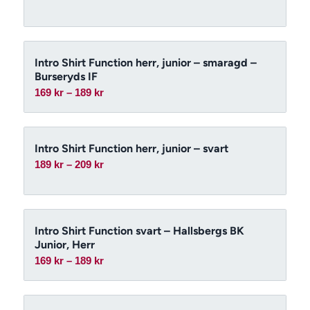
189 kr
till
209 kr
Intro Shirt Function herr, junior – smaragd –
Burseryds IF
Prisintervall:
169
kr
–
189
kr
169 kr
till
189 kr
Intro Shirt Function herr, junior – svart
Prisintervall:
189
kr
–
209
kr
189 kr
till
209 kr
Intro Shirt Function svart – Hallsbergs BK
Junior, Herr
Prisintervall:
169
kr
–
189
kr
169 kr
till
189 kr