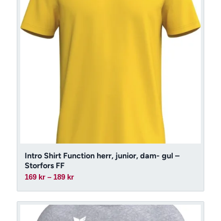
Intro Shirt Function herr, junior, dam- gul –
Storfors FF
Prisintervall:
169
kr
–
189
kr
169 kr
till
189 kr