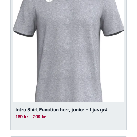
Intro Shirt Function herr, junior – Ljus grå
Prisintervall:
189
kr
–
209
kr
189 kr
till