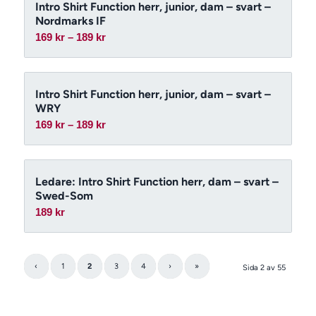
Intro Shirt Function herr, junior, dam – svart –
Nordmarks IF
Prisintervall:
169
kr
–
189
kr
169 kr
till
189 kr
Intro Shirt Function herr, junior, dam – svart –
WRY
Prisintervall:
169
kr
–
189
kr
169 kr
till
189 kr
Ledare: Intro Shirt Function herr, dam – svart –
Swed-Som
189
kr
‹
1
2
3
4
›
»
Sida 2 av 55