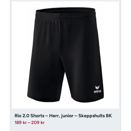
Rio 2.0 Shorts – Herr, junior – Skeppshults BK
Prisintervall:
189
kr
–
209
kr
189 kr