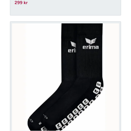
299
kr