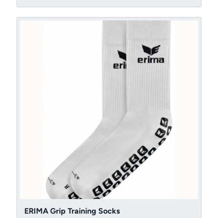
till
209 kr
ERIMA Grip Training Socks