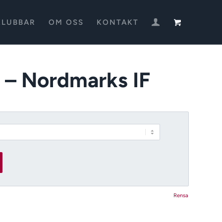
KLUBBAR
OM OSS
KONTAKT
l – Nordmarks IF
Rensa