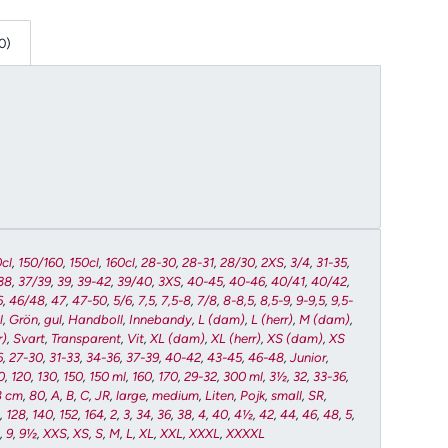
0)
cl
,
150/160
,
150cl
,
160cl
,
28-30
,
28-31
,
28/30
,
2XS
,
3/4
,
31-35
,
38
,
37/39
,
39
,
39-42
,
39/40
,
3XS
,
40-45
,
40-46
,
40/41
,
40/42
,
6
,
46/48
,
47
,
47-50
,
5/6
,
7,5
,
7,5-8
,
7/8
,
8-8,5
,
8,5-9
,
9-9,5
,
9,5-
l
,
Grön
,
gul
,
Handboll
,
Innebandy
,
L (dam)
,
L (herr)
,
M (dam)
,
r)
,
Svart
,
Transparent
,
Vit
,
XL (dam)
,
XL (herr)
,
XS (dam)
,
XS
6
,
27-30
,
31-33
,
34-36
,
37-39
,
40-42
,
43-45
,
46-48
,
Junior
,
0
,
120
,
130
,
150
,
150 ml
,
160
,
170
,
29-32
,
300 ml
,
3½
,
32
,
33-36
,
8 cm
,
80
,
A
,
B
,
C
,
JR
,
large
,
medium
,
Liten
,
Pojk
,
small
,
SR
,
2
,
128
,
140
,
152
,
164
,
2
,
3
,
34
,
36
,
38
,
4
,
40
,
4½
,
42
,
44
,
46
,
48
,
5
,
½
,
9
,
9½
,
XXS
,
XS
,
S
,
M
,
L
,
XL
,
XXL
,
XXXL
,
XXXXL