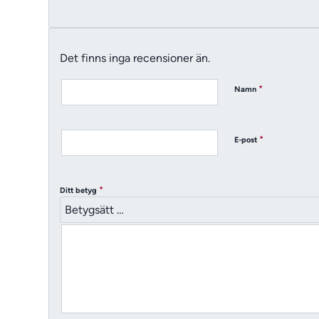
Det finns inga recensioner än.
*
Namn
*
E-post
*
Ditt betyg