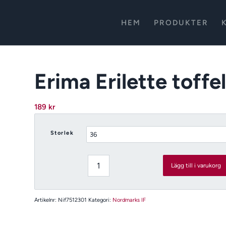
HEM
PRODUKTER
Erima Erilette toffe
189
kr
Storlek
Lägg till i varukorg
Artikelnr:
Nif7512301
Kategori:
Nordmarks IF