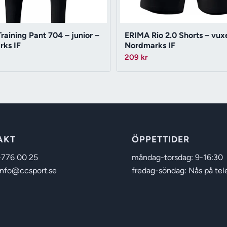
raining Pant 704 – junior –
ERIMA Rio 2.0 Shorts – vux
ks IF
Nordmarks IF
209
kr
AKT
ÖPPETTIDER
-776 00 25
måndag-torsdag: 9-16:30
info@ccsport.se
fredag-söndag: Nås på tel