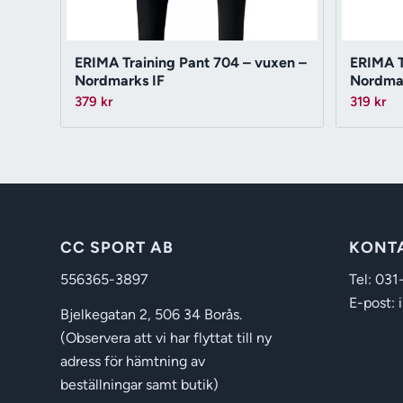
ERIMA Training Pant 704 – vuxen –
ERIMA T
Nordmarks IF
Nordmar
379
kr
319
kr
CC SPORT AB
KONT
556365-3897
Tel: 031
E-post: 
Bjelkegatan 2, 506 34 Borås.
(Observera att vi har flyttat till ny
adress för hämtning av
beställningar samt butik)