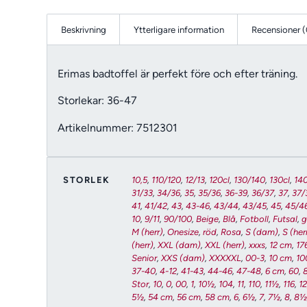
Beskrivning
Ytterligare information
Recensioner (
Erimas badtoffel är perfekt före och efter träning.
Storlekar: 36-47
Artikelnummer: 7512301
STORLEK
10,5
,
110/120
,
12/13
,
120cl
,
130/140
,
130cl
,
140
31/33
,
34/36
,
35
,
35/36
,
36-39
,
36/37
,
37
,
37/
41
,
41/42
,
43
,
43-46
,
43/44
,
43/45
,
45
,
45/4
10
,
9/11
,
90/100
,
Beige
,
Blå
,
Fotboll
,
Futsal
,
g
M (herr)
,
Onesize
,
röd
,
Rosa
,
S (dam)
,
S (her
(herr)
,
XXL (dam)
,
XXL (herr)
,
xxxs
,
12 cm
,
17
Senior
,
XXS (dam)
,
XXXXXL
,
00-3
,
10 cm
,
10
37-40
,
4-12
,
41-43
,
44-46
,
47-48
,
6 cm
,
60
,
Stor
,
10
,
0
,
00
,
1
,
10½
,
104
,
11
,
110
,
11½
,
116
,
1
5½
,
54 cm
,
56 cm
,
58 cm
,
6
,
6½
,
7
,
7½
,
8
,
8