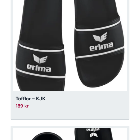
Tofflor – KJK
189
kr