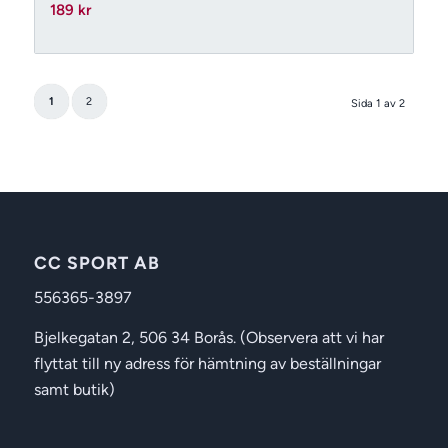
189
kr
1
2
Sida 1 av 2
CC SPORT AB
556365-3897
Bjelkegatan 2, 506 34 Borås. (Observera att vi har
flyttat till ny adress för hämtning av beställningar
samt butik)