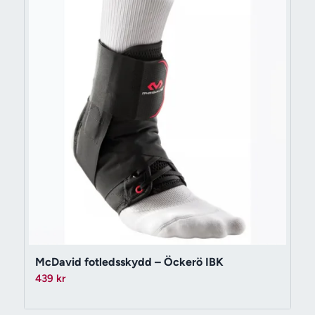
McDavid fotledsskydd – Öckerö IBK
439
kr