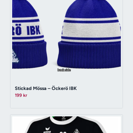
Stickad Mössa – Öckerö IBK
199
kr