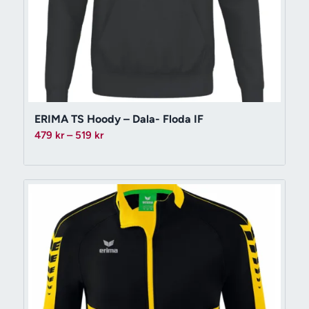
ERIMA TS Hoody – Dala- Floda IF
Prisintervall:
479
kr
–
519
kr
479 kr
till
519 kr