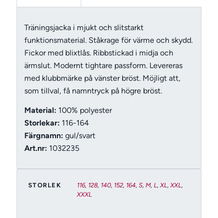
Träningsjacka i mjukt och slitstarkt
funktionsmaterial. Ståkrage för värme och skydd.
Fickor med blixtlås. Ribbstickad i midja och
ärmslut. Modernt tightare passform. Levereras
med klubbmärke på vänster bröst. Möjligt att,
som tillval, få namntryck på högre bröst.
Material:
100% polyester
Storlekar:
116-164
Färgnamn:
gul/svart
Art.nr:
1032235
STORLEK
116
,
128
,
140
,
152
,
164
,
S
,
M
,
L
,
XL
,
XXL
,
XXXL