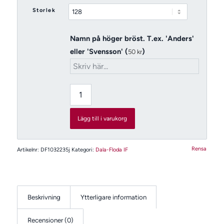
Storlek
Namn på höger bröst. T.ex. 'Anders'
eller 'Svensson' (
)
50
kr
Lägg till i varukorg
Rensa
Artikelnr:
DF1032235j
Kategori:
Dala-Floda IF
Beskrivning
Ytterligare information
Recensioner (0)