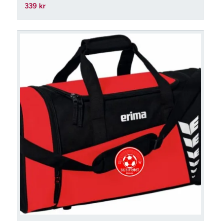
339
kr