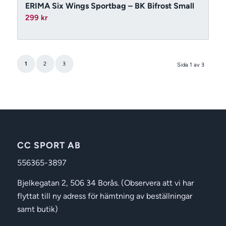
ERIMA Six Wings Sportbag – BK Bifrost Small
299
kr
1
2
3
Sida 1 av 3
CC SPORT AB
556365-3897
Bjelkegatan 2, 506 34 Borås. (Observera att vi har
flyttat till ny adress för hämtning av beställningar
samt butik)