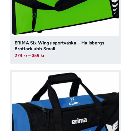
ERIMA Six Wings sportväska – Hallsbergs
Brottarklubb Small
Prisintervall:
279
kr
–
359
kr
279 kr
till
359 kr