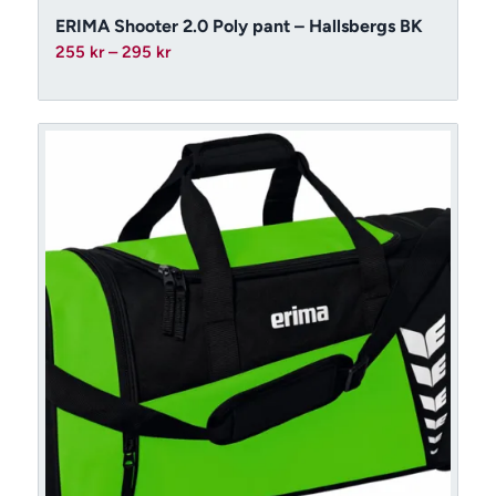
ERIMA Shooter 2.0 Poly pant – Hallsbergs BK
Prisintervall:
255
kr
–
295
kr
255 kr
till
295 kr