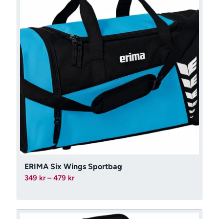
ERIMA Six Wings Sportbag
Prisintervall:
349
kr
–
479
kr
349 kr
till
479 kr