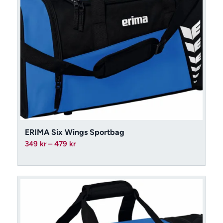
ERIMA Six Wings Sportbag
Prisintervall:
349
kr
–
479
kr
349 kr
till
479 kr