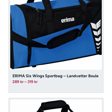
ERIMA Six Wings Sportbag – Landvetter Boule
Prisintervall:
289
kr
–
319
kr
289 kr
till
319 kr