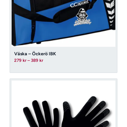
Väska – Öckerö IBK
Prisintervall:
279
kr
–
389
kr
279 kr
till
389 kr