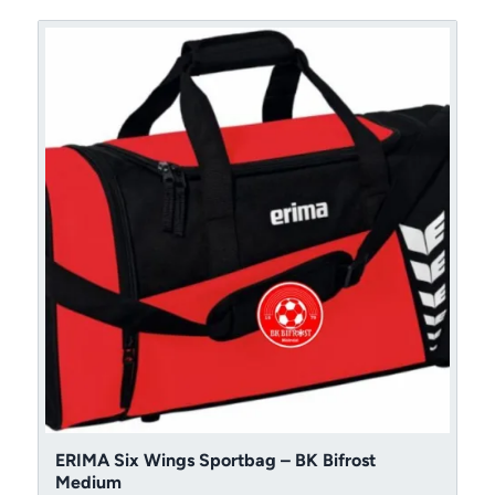
till
479 kr
ERIMA Six Wings Sportbag – BK Bifrost
Medium