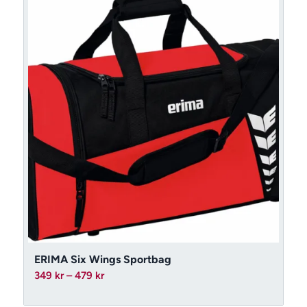
ERIMA Six Wings Sportbag
Prisintervall:
349
kr
–
479
kr
349 kr