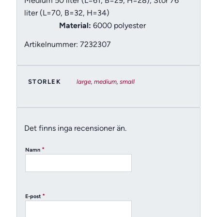
Medium 50 liter (L=61, B=29, H=28), Stor 76
liter (L=70, B=32, H=34)
Material:
6000 polyester
Artikelnummer: 7232307
STORLEK
large
,
medium
,
small
Det finns inga recensioner än.
*
Namn
*
E-post