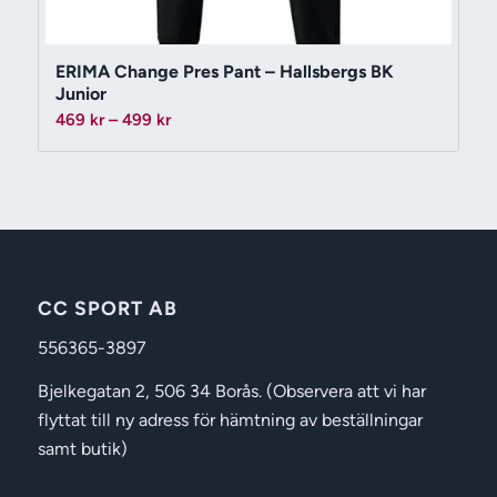
ERIMA Change Pres Pant – Hallsbergs BK
Junior
Prisintervall:
469
kr
–
499
kr
469 kr
till
499 kr
CC SPORT AB
556365-3897
Bjelkegatan 2, 506 34 Borås. (Observera att vi har
flyttat till ny adress för hämtning av beställningar
samt butik)