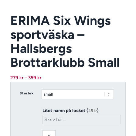
ERIMA Six Wings
sportväska –
Hallsbergs
Brottarklubb Small
Prisintervall:
279
kr
–
359
kr
279 kr
till
Storlek
359 kr
Litet namn på locket (
)
45
kr