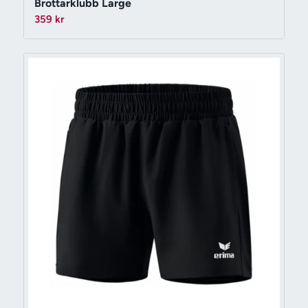
Brottarklubb Large
359
kr